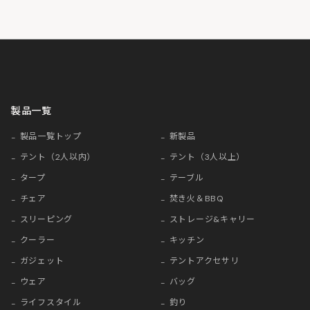
製品一覧
製品一覧トップ
新製品
テント（2人以内）
テント（3人以上）
タープ
テーブル
チェア
焚き火＆BBQ
スリーピング
ストレージ&キャリー
クーラー
キッチン
ガジェット
テントアクセサリ
ウェア
バッグ
ライフスタイル
釣り