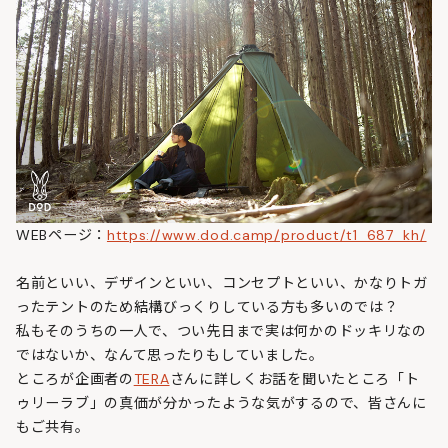
WEBページ：
https://www.dod.camp/product/t1_687_kh/
名前といい、デザインといい、コンセプトといい、かなりトガ
ったテントのため結構びっくりしている方も多いのでは？
私もそのうちの一人で、つい先日まで実は何かのドッキリなの
ではないか、なんて思ったりもしていました。
ところが企画者の
TERA
さんに詳しくお話を聞いたところ「ト
ゥリーラブ」の真価が分かったような気がするので、皆さんに
もご共有。