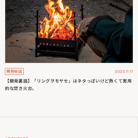
2023.11.17
開発秘話
【開発裏話】「リングヲモヤセ」はネタっぽいけど熱くて実用
的な焚き火台。