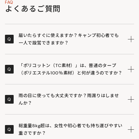
FAQ
よくあるご質問
届いたらすぐに使えますか？キャンプ初心者でも
Q
一人で設営できますか？
はい、DODの「いつかのタープ」は、初心者の方でも迷
A
わず設営できるよう設計されたオールインワンモデルで
「ポリコットン（TC素材）」は、普通のタープ
Q
す。
（ポリエステル100％素材）と何が違うのですか？
・設営に必要なポール（2本）、ペグ（8本）、ロープが
すべて付属しており、買い足しなしですぐに設営に挑戦
「いつかのタープTC」に採用されているTC素材は、ポ
A
できます。
リエステルとコットンの混紡生地で、主に「日差しの遮
雨の日に使っても大丈夫ですか？雨漏りはしませ
Q
・収納バッグの内側には「組み立てのコツ」が縫い付け
光性」と「火の粉への強さ」に優れています。
んか？
られているため、久しぶりのキャンプでも説明書を忘れ
・厚みのある生地が濃い影を作るため、夏場でも一般的
る心配がありません。
なポリエステル製タープより涼しく、快適に過ごせます
雨の日でもご使用いただけますが、TC素材特有の性質を
A
・自在金具（ロープの長さを調整するパーツ）が、メイ
（遮光率97%以上）。
ご理解いただく必要があります。
総重量8kg超は、女性や初心者でも持ち運びやすい
Q
ン用（黒）とサイド用（シルバー）で色分けされてお
・焚き火の火の粉が当たっても穴が空きにくいため、タ
・TC素材（ポリコットン素材）は、水分を吸収した際に
重さですか？