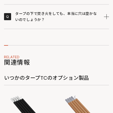
り、直感的に判別できます。
ープの近くで焚き火を楽しみたい方に最適です。
綿繊維が膨張して雨漏りを防ぐ構造（最低耐水圧
・ポリエステルにはない、しっとりとした高級感のある
350mm）になっています。
TC素材とスチールポールを採用しているため、ポリエス
A
風合いも大きな魅力です。
・防水コーティングされた製品とは異なり、長時間激し
テル製生地やアルミポールに比べると重厚感があります
タープの下で焚き火をしても、本当に穴は空かな
Q
い雨に打たれたり、生地が弛んで水が溜まったりする
が、工夫次第で楽に持ち運べます。
いのでしょうか？
と、内部に雨が染み出す場合があります。
・収納バッグにはコンプレッション（圧縮）ベルトが付
・カビ防止のため、使用後はしっかりと乾燥させてから
いており、バッグに収納した後、ぎゅっとコンパクトに
火の粉が当たってもポリエステル素材のように瞬時に穴
A
保管してください。
まとめられます。
が開くことはありませんが、至近距離での大きな火や、
・収納サイズは約W67×D17×H17cmとスリムになるた
燃え盛る薪の使用に耐えられるものではありません。
め、軽自動車の荷室や後部座席の足元にもスムーズに積
・「不燃素材」ではないため、タープの直下で大きな炎
み込めます。
を上げることは避けてください。
RELATED
関連情報
・少し離れた場所で焚き火を楽しみつつ、風で舞った火
の粉でも穴が開きにくいため、ゆったり過ごせるのが、
このタープ最大の贅沢です。
いつかのタープTCのオプション製品