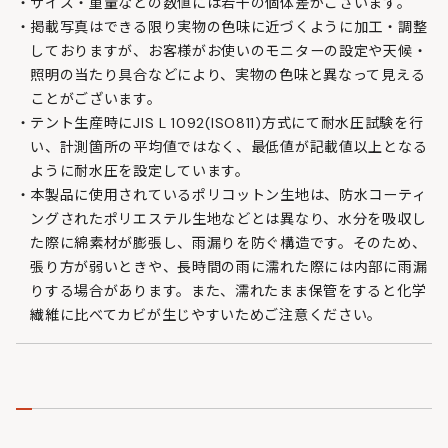
サイズ・重量などの数値には若干の個体差がございます。
掲載写真はできる限り実物の色味に近づくように加工・調整
しておりますが、お客様がお使いのモニターの設定や天候・
照明の当たり具合などにより、実物の色味と異なって見える
ことがございます。
テント生産時にJIS L 1092(ISO811)方式にて耐水圧試験を行
い、計測箇所の平均値ではなく、最低値が記載値以上となる
ように耐水圧を設定しています。
本製品に使用されているポリコットン生地は、防水コーティ
ングされたポリエステル生地などとは異なり、水分を吸収し
た際に綿素材が膨張し、雨漏りを防ぐ構造です。そのため、
張り方が弱いときや、長時間の雨に濡れた際には内部に雨漏
りする場合があります。また、濡れたまま保管をすると化学
繊維に比べてカビが生じやすいためご注意ください。