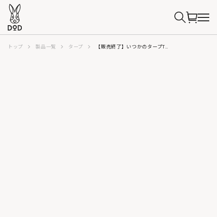
トップ
製品一覧
タープ
【販売終了】いつかのタープTC（ブラック） TT5-919-BK