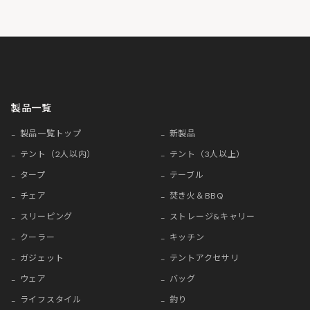
製品一覧
製品一覧トップ
新製品
テント（2人以内）
テント（3人以上）
タープ
テーブル
チェア
焚き火＆BBQ
スリーピング
ストレージ&キャリー
クーラー
キッチン
ガジェット
テントアクセサリ
ウェア
バッグ
ライフスタイル
釣り