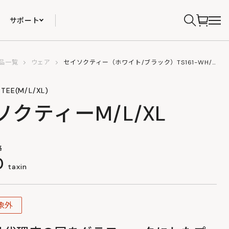
サポート
品一覧
ウェア
セイソクティー（ホワイト/ブラック）TS161-WH/BK-M/L/XL
TEE(M/L/XL)
ソクティーM/L/XL
格
0
taxin
象外