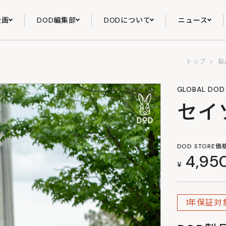
企画
DOD編集部
DODについて
ニュース
トップ
製
GLOBAL DOD 
セイ
DOD STORE価
4,95
¥
1年保証対