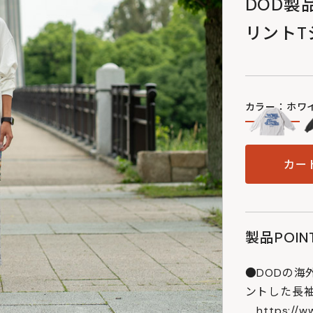
DOD製
リントT
カラー：ホワ
カー
製品POIN
●DODの
ントした長袖
https://ww