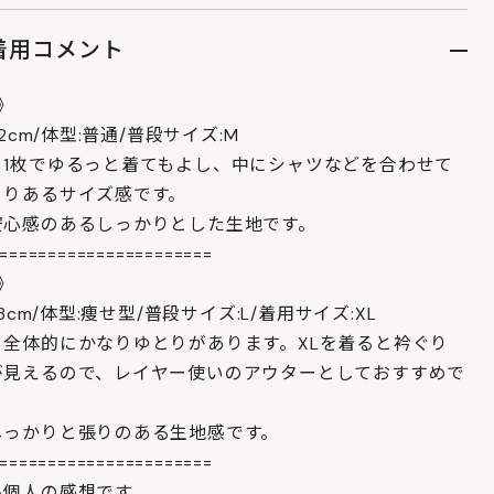
着用コメント
》
62cm/体型:普通/普段サイズ:M
：1枚でゆるっと着てもよし、中にシャツなどを合わせて
とりあるサイズ感です。
安心感のあるしっかりとした生地です。
======================
》
78cm/体型:痩せ型/普段サイズ:L/着用サイズ:XL
：全体的にかなりゆとりがあります。XLを着ると衿ぐり
が見えるので、レイヤー使いのアウターとしておすすめで
しっかりと張りのある生地感です。
======================
も個人の感想です。