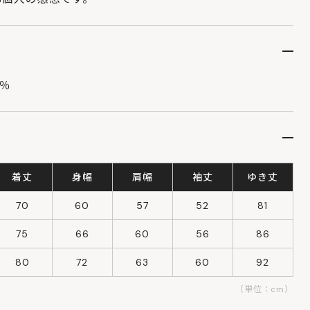
0％
着丈
身幅
肩幅
袖丈
ゆき丈
70
60
57
52
81
75
66
60
56
86
80
72
63
60
92
（単位：cm）