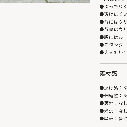
●ゆったり
●透けにくい
●背にはウ
●背裏はウ
●脇にはルー
●スタンダー
●大人3サイ
素材感
●透け感：
●伸縮性：
●裏地：な
●光沢：な
●厚み：普