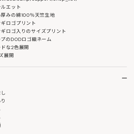
シルエット
厚みの綿100％天竺生地
サギロゴプリント
サギロゴ入りのサイズプリント
プのDODロゴ織ネーム
ドな2色展開
ズ展開
なし
あり
し
し
通