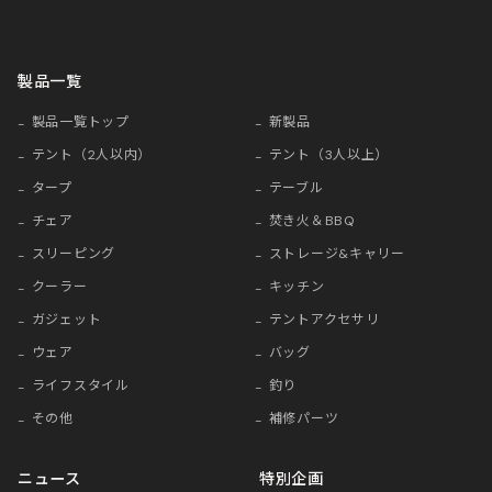
製品一覧
製品一覧トップ
新製品
テント（2人以内）
テント（3人以上）
タープ
テーブル
チェア
焚き火＆BBQ
スリーピング
ストレージ&キャリー
クーラー
キッチン
ガジェット
テントアクセサリ
ウェア
バッグ
ライフスタイル
釣り
その他
補修パーツ
ニュース
特別企画