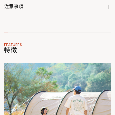
（単位：cm）
サイズ気味に着られました。
アイボリー : TS062-IV-L : 4582708765116
販売終了
注意事項
●素材感：触り心地が柔らかく、通気性も良いです。
アイボリー : TS062-IV-XL : 4582708765123
販売終了
ウェアのサイズ表記について
●着心地：動きやすく、色んなシーンでストレス無く着用でき
ニュアンスブルー : TS062-BL-M : 4582708765130
・製品改良のため予告なくデザイン・仕様を変更する場合があ
ます。
りますのでご了承ください。
販売終了
ニュアンスブルー : TS062-BL-L : 4582708765147
=================================
・サイズ・重量などの数値には若干の個体差がございます。
ニュアンスブルー : TS062-BL-XL : 4582708765154
※あくまでも個人の感想です。
・掲載写真はできる限り実物の色味に近づくように加工・調整
販売終了
しておりますが、お客様がお使いのモニターの設定や天候・照
FEATURES
スミクロ : TS062-CH-M : 4582708765161
明の当たり具合などにより、実物の色味と異なって見えること
特徴
スミクロ : TS062-CH-L : 4582708765178
販売終了
がございます。
スミクロ : TS062-CH-XL : 4582708765185
販売終了