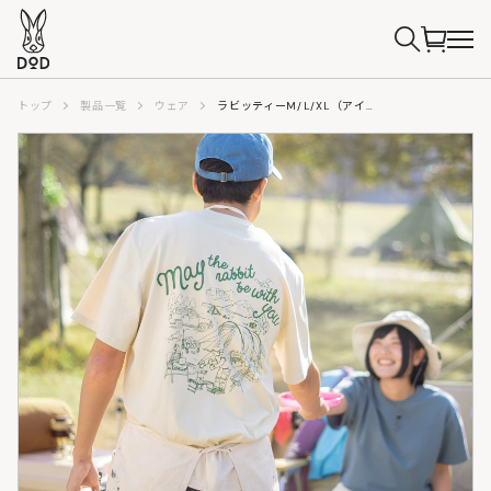
トップ
製品一覧
ウェア
ラビッティーM/L/XL（アイボリー/ブルー/スミクロ）TS062-IV/BL/CH-M/L/XL