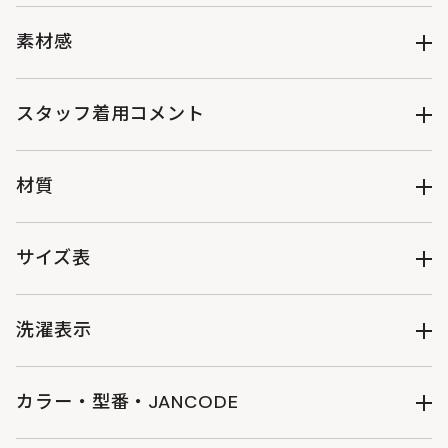
●前にはウサロゴ刺繍、背中には大きなグラフィックプリント
◇サイズ感：ややゆったり
●大人３サイズ展開：M/L/XL
◇着心地：★★★★☆
素材感
透け感：なし
伸縮性：あり
スタッフ着用コメント
裏地：なし
光沢：ややあり
《スタッフY》
生地の厚さ：やや薄手～普通 （薄手～普通～厚手）
女性/年齢:20代/身長:158cm/体型:普通/普段サイズ:M/着用サ
材質
イズ:M
●サイズ感：ゆるめのTシャツを着用したい人にぴったり。
コットン100％
●素材感：透け感なく、ストレッチがきいていて動きやすいで
サイズ表
す。
●着心地：リラックスして着用したい、日常使いにピッタリな
着丈
身幅
肩幅
袖丈
ゆき丈
Tシャツです！
洗濯表示
M
65
50
44
19
41
=================================
《スタッフM》
L
71
56
48
23
47
男性/年齢:20代/身長:170cm/体型:普通/普段サイズ:L/着用サ
カラー・型番・JANCODE
イズ:L
洗濯表示について
XL
77
62
51
27
52.5
●サイズ感：ゆったりとしたシルエットでLサイズでオーバー
アイボリー : TS062-IV-M : 4582708765109
販売終了