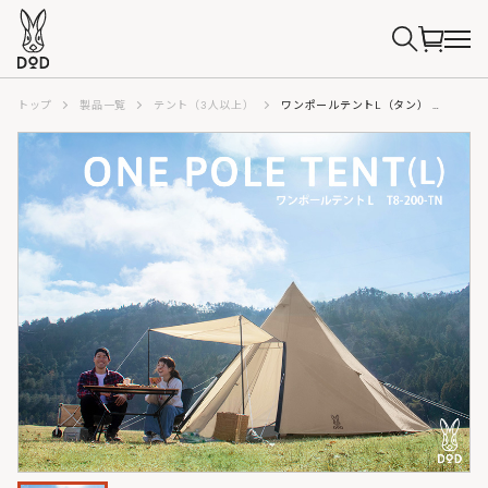
トップ
製品一覧
テント（3人以上）
ワンポールテントL（タン） T8-200-TN