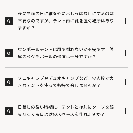
インナーテントは全面メッシュ仕様を採用しており、前
A
後に配置されたドアとテント上部の換気口によって高い
夜間や雨の日に靴を外に出しっぱなしにするのは
通気性を確保しています。風を効率よく取り込めるた
Q
不安なのですが、テント内に靴を置く場所はあり
め、熱気がこもりにくく日中でも涼しく過ごせます。
ますか？
フライシートとインナーテントの間に、靴を置くための
A
前室スペースを設けています。夜露や急な天候の変化か
ワンポールテントは風で倒れないか不安です。付
Q
ら靴を守ることができ、テントへの出入りもスムーズに
属のペグやポールの強度は十分ですか？
行えます。
テントを支えるメインポールには頑丈なスチール素材を
A
採用しています。また、地面に打ち込むペグも強度の高
ソロキャンプやデュオキャンプなど、少人数で大
Q
いネイルペグが標準で付属しており、安定した設営が可
きなテントを使っても持て余しませんか？
能です。ペグのフック部分には蓄光素材が使われている
ため、夜間の引っかかり防止にも役立ちます。
就寝スペースとしてだけでなく、コットやチェア、テー
A
ブルなどをゆったりと配置して、贅沢なリビングルーム
日差しの強い時期に、テントとは別にタープを張
Q
のように活用できます。荷物が多いキャンパーや、テン
らなくても日よけのスペースを作れますか？
ト内で広々とくつろぎたい少人数キャンプにも適してい
ます。
入り口のドア部分の生地を別売りのポールで跳ね上げる
A