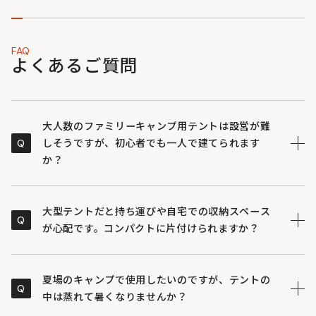
FAQ
よくあるご質問
大人数のファミリーキャンプ用テントは設営が難
Q
しそうですが、初心者でも一人で建てられます
か？
複雑なフレームワークがないシンプルな構造のため、テ
A
ントをペグで固定して中央のポールを立ち上げるだけで
大型テントだと持ち運びや自宅での収納スペース
Q
設営が完了します。初心者の方でも直感的に組み立てや
が心配です。コンパクトに片付けられますか？
すく、キャンプの準備にかかる負担を軽減できます。
骨組みがポール1本のみの構造により、広々とした居住空
A
間を持ちながら収納時は小さくまとまります。圧縮機能
夏場のキャンプで使用したいのですが、テントの
Q
のついた専用の収納バッグが付属するため、車への積載
中は蒸れて暑くなりませんか？
やご自宅での保管時にもスペースを取りません。