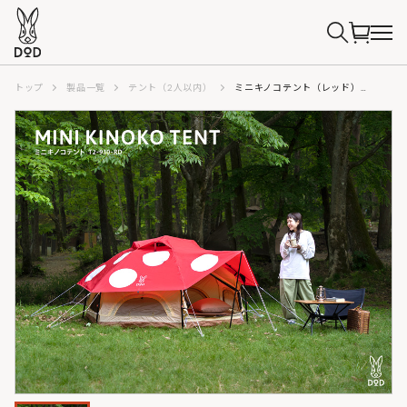
トップ
製品一覧
テント（2人以内）
ミニキノコテント（レッド） T2-930-RD