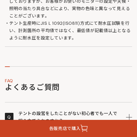
しておりますが、お客様がお使いのモニターの設定や天候・
照明の当たり具合などにより、実物の色味と異なって見える
ことがございます。
テント生産時にJIS L 1092(ISO811)方式にて耐水圧試験を行
い、計測箇所の平均値ではなく、最低値が記載値以上となる
ように耐水圧を設定しています。
FAQ
よくあるご質問
テントの設営をしたことがない初心者でも一人で
Q
組み立てられますか？
各販売店で購入
ワンタッチ構造を採用しているため、傘を開くような感
A