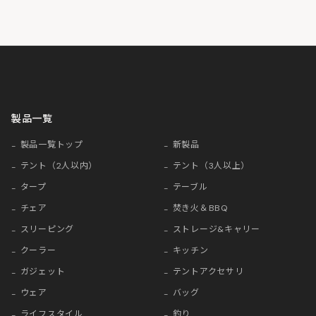
製品一覧
製品一覧トップ
新製品
テント（2人以内）
テント（3人以上）
タープ
テーブル
チェア
焚き火＆BBQ
スリーピング
ストレージ&キャリー
クーラー
キッチン
ガジェット
テントアクセサリ
ウェア
バッグ
ライフスタイル
釣り