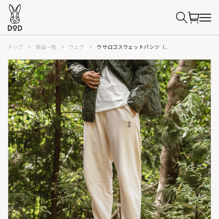
トップ
製品一覧
ウェア
ウサロゴスウェットパンツ（アイボリー/ブルーグレー/シックオリーブ/チャコールグレー/ライトグレー）PT090-IV/BL/KH/CH/GY-ML/LXL