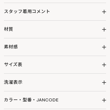
●2023年発売し好評いただいた「
ウサロゴスウェット
」と同
じ厚手スウェット生地を使用したスウェットパンツ
スタッフ着用コメント
●普段使いしやすく、お手入れもイージーケアな綿100％生地
●中にインナーレギンス等も着込みやすく、下着のラインが響
《スタッフY》
きにくい、ゆるっとしたワイドシルエット
女性/年齢:20代/身長:158cm/体型:普通/普段サイズ:M/着用サ
材質
●左ももにウサギロゴ発泡プリント
イズ:ML
●後ポケットはドットボタン仕様
●サイズ感：ダボッとしすぎず、ピタッとしすぎず、リラック
コットン100％
●ウエスト内側には内紐のスピンドルコード
スして着用するのにちょうどいいサイズ感です。
素材感
●ウエスト裏側、左前にはちょっと便利なキーチェーン用ルー
●素材感：生地に厚みがあるけど、ゴワゴワしすぎなくてちょ
プ
うどいいです。
透け感
●大人2サイズ展開
=================================
サイズ表
・ML（M~Lサイズ）
《スタッフB》
なし
・LXL（L~XLサイズ）
男性/年齢:40代/身長:178cm/体型:痩せ型/普段サイズ:L/着用
ウエス
ウエス
ヒップ
総丈
裾幅
股下
サイズ:LXL
洗濯表示
ト（仕
ト（最
伸縮性
●サイズ感：ゆるっと履くのにちょうど良いです。
上が
大）
り）
●素材感：みなさん感じるであろう、安心感のある生地のスウ
あり
ェットパンツです。
カラー・型番・JANCODE
ML
71
90
106
94
15
67
洗濯表示について
=================================
※あくまでも個人の感想です。
アイボリー : PT090-IV-ML : 4582708767998