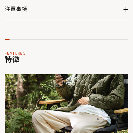
光沢
LXL
79
100
116
103
17
72
アイボリー : PT090-IV-LXL : 4582708768407
注意事項
なし
（単位：cm）
ブルーグレー : PT090-BL-ML : 4582708768414
ブルーグレー : PT090-BL-LXL : 4582708768421
・製品改良のため予告なくデザイン・仕様を変更する場合があ
ウェアのサイズ表記について
シックオリーブ : PT090-KH-ML : 4582708768438
りますのでご了承ください。
裏地
シックオリーブ : PT090-KH-LXL : 4582708768445
・サイズ・重量などの数値には若干の個体差がございます。
チャコールグレー : PT090-CH-ML : 4582708768452
・掲載写真はできる限り実物の色味に近づくように加工・調整
なし
チャコールグレー : PT090-CH-LXL : 4582708768469
しておりますが、お客様がお使いのモニターの設定や天候・照
FEATURES
ライトグレー : PT090-GY-ML : 4571697233492
明の当たり具合などにより、実物の色味と異なって見えること
販売終了
特徴
厚み
ライトグレー : PT090-GY-LXL : 4571697233508
がございます。
販売終了
・ロットにより生地が異なるため過去ロットとの色差がござい
普通～やや厚手
ます。予めご了承ください。