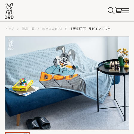
トップ
製品一覧
焚き火＆BBQ
【販売終了】ラビモフモフM（グレー） MF1-089-GY