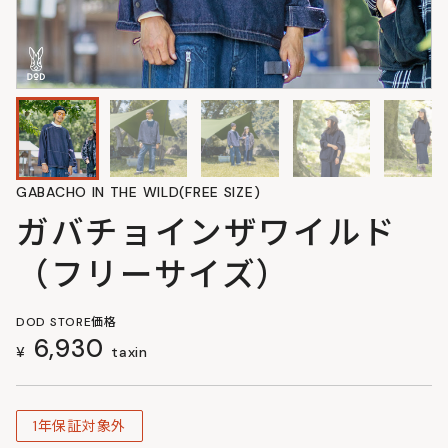
GABACHO IN THE WILD(FREE SIZE)
ガバチョインザワイルド
（フリーサイズ）
DOD STORE価格
6,930
¥
taxin
1年保証対象外