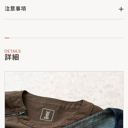
まますとんと着たりと自由自在なのが良いです。
ミリタリーブラウン : JK117-BR-F : 4582708767127
注意事項
●素材感：火の粉や風や虫や紫外線から「守られてる感」がち
ゃんとある厚手具合です。
・製品改良のため予告なくデザイン・仕様を変更する場合があ
=================================
りますのでご了承ください。
※あくまでも個人の感想です。
・サイズ・重量などの数値には若干の個体差がございます。
・掲載写真はできる限り実物の色味に近づくように加工・調整
しておりますが、お客様がお使いのモニターの設定や天候・照
DETAILS
明の当たり具合などにより、実物の色味と異なって見えること
詳細
がございます。
・NVはインディゴ染の素材を使用しています。洗濯や着用の繰
り返しで徐々に色落ちし、白っぽくなります。