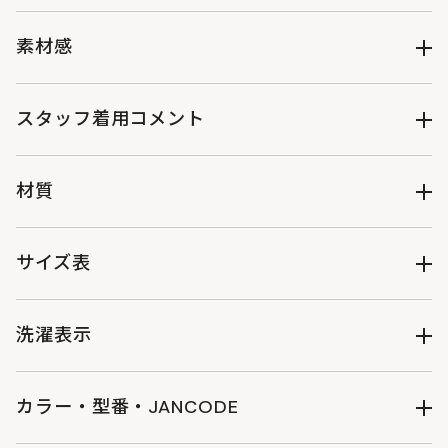
⚫ご自宅で簡易にお洗濯でき、がしがし使ってもビクともしな
いBIGプルオーバー
素材感
⚫大人フリーサイズ（ややメンズ向けゆったりサイズ）
⚫焚き火シーンにも安心の綿100％厚手生地
透け感：なし
⚫2色展開：
伸縮性：なし
スタッフ着用コメント
・デニム素材の1WASH NAVY
裏地：なし
・ミリタリーテイストのBROWN KHAKI
光沢：なし
《スタッフB》
⚫着脱しやすい肩ファスナー開き・裾ファスナー開き仕様
生地の厚さ：やや厚手
男性/年齢:40代/身長:178cm/体型:痩せ型/普段サイズ:L/着用
材質
・NV：金属素材のファスナー使用
サイズ:F
・BR：樹脂素材のファスナー使用
●サイズ感：僕は普通の人より腕が長めなのですが、袖丈がジ
コットン100％
⚫シルエットを変形できる、裾はドローコード仕様
ャストでした。身幅はかなり余裕ありました。
サイズ表
⚫袖口しぼりに便利な3段階の釦調整
●素材感：しっかりしているけどそんなにゴワつかない印象で
⚫少し引っ掛けるのに便利な衿吊りループ付き
す。
着丈
身幅
肩幅
袖丈
ゆき丈
⚫前ポケットにはキーチェーン用ループ付き
=================================
洗濯表示
F
70
75
64
51
83
⚫袖にはウサギロゴ刺繍
《スタッフK》
女性/年齢:30代/身長:162cm/体型:普通/普段サイズ:M/着用サ
（単位：cm）
イズ:F
カラー・型番・JANCODE
●サイズ感：「メンズ向けゆったり」なのでゆとりはかなりあ
洗濯表示について
ウェアのサイズ表記について
りますが、袖や裾の具合が調整できるので丸みを出したりその
デニムブルー : JK117-NV-F : 4582708767110