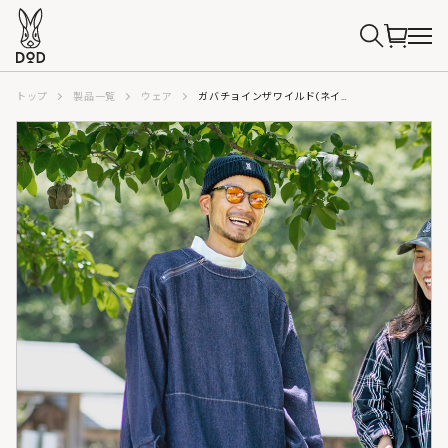
トップ
製品一覧
ウェア
ガバチョインザワイルド(ネイビー/ブラウン）JK117-NV/BR-F