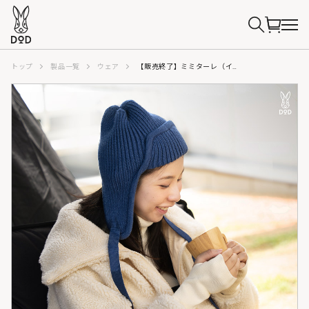
トップ
製品一覧
ウェア
【販売終了】ミミターレ（イエローアイボリー/ロイヤルブルー/ダークパープル）HT060-IV/BL/PP-S/M