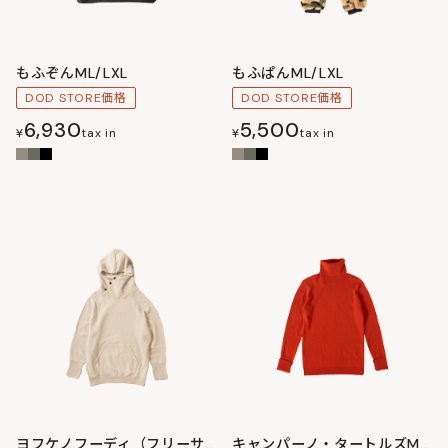
もふぞんML/LXL
もふぱんML/LXL
DOD STORE価格
DOD STORE価格
6,930
5,500
¥
tax in
¥
tax in
ヨフケノフーディ（フリーサイズ）
キャンパーノ・タートルズM/L/XL