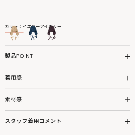
カラー：イエローアイボリー
製品POINT
●アクリルをベースにウールが少し入った、分厚くてあったか
いフライトキャップ
着用感
●耳を上にあげる際に、リボン結びを固定しやすいループつき
●紐端にはDODロゴ刺繍
◇サイズ感：ややゆったり
●ご自宅でのお洗濯可能（手洗い表記）
◇着心地：★★★★☆
素材感
●2サイズ展開：子供用Sサイズ・大人用Mサイズ
透け感：なし
伸縮性：あり
スタッフ着用コメント
裏地：なし
光沢：なし
《スタッフI 》