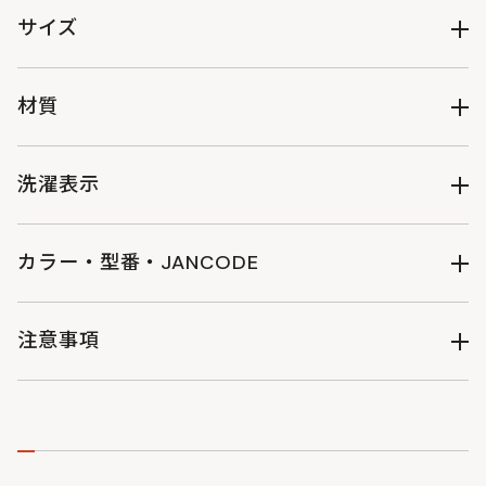
生地の厚さ：厚手 （薄手～普通～厚手）
女性/年齢:30代/身長:152cm/普段サイズ:M/着用サイズ:M
サイズ
●サイズ感：全体的にゆったり着帽できます。
●素材感：耳をおろすと厚手のニット感で防風性があります。
Sサイズ：総丈27cm、耳なし丈16cm、帽子幅19cm
=================================
Mサイズ：総丈33cm、耳なし丈21cm、帽子幅23cm
材質
《スタッフN 》
男性/年齢:30代/身長:170cm/普段サイズ:M/着用サイズ:M
アクリル70％ ウール30％
●サイズ感：ゆったりめで圧迫感なく被れます。
洗濯表示
●素材感：太めリブでしっかりしています。
=================================
※あくまでも個人の感想です。
カラー・型番・JANCODE
洗濯表示について
イエローアイボリー : HT060-IV-S : 4582708764423
イエローアイボリー : HT060-IV-M : 4582708764430
注意事項
ロイヤルブルー : HT060-BL-S : 4582708764447
ロイヤルブルー : HT060-BL-M : 4582708764454
・製品改良のため予告なくデザイン・仕様を変更する場合があ
ダークパープル : HT060-PP-S : 4582708764461
りますのでご了承ください。
ダークパープル : HT060-PP-M : 4582708764478
・サイズ・重量などの数値には若干の個体差がございます。
・掲載写真はできる限り実物の色味に近づくように加工・調整