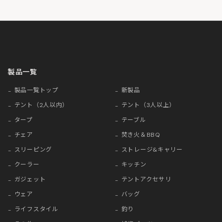
製品一覧
製品一覧トップ
新製品
テント（2人以内）
テント（3人以上）
タープ
テーブル
チェア
焚き火＆BBQ
スリーピング
ストレージ&キャリー
クーラー
キッチン
ガジェット
テントアクセサリ
ウェア
バッグ
ライフスタイル
釣り