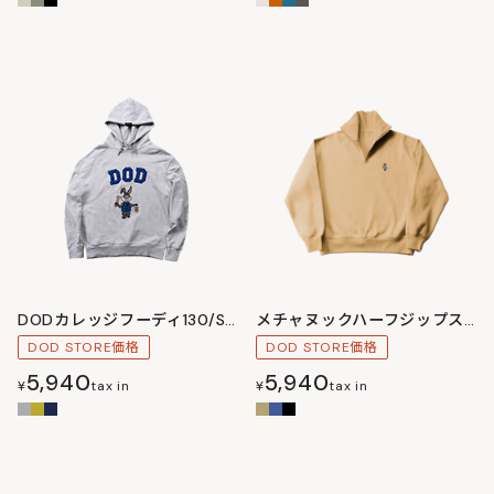
DODカレッジフーディ130/S/M/L/XL
メチャヌックハーフジップスウェットシャツML/LXL
DOD STORE価格
DOD STORE価格
5,940
5,940
¥
tax in
¥
tax in