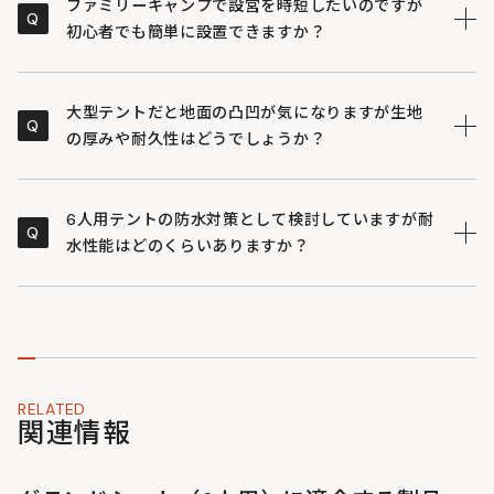
シートの上に雨水が溜まってテントとの間に水が侵入す
ファミリーキャンプで設営を時短したいのですが
Q
る原因になるためです。あえてテントの内側に入るよう
初心者でも簡単に設置できますか？
計算されたサイズ設計で浸水を防ぎます。
非常にシンプルです。シートの各頂点にショックコード
A
（ゴム紐）が付いており、テントを固定するペグに引っ
大型テントだと地面の凸凹が気になりますが生地
Q
掛けるだけで設置が完了します。大型サイズでも手間取
の厚みや耐久性はどうでしょうか？
ることなくスムーズに準備が可能です。
厚手でしなやかな210D（デニール）ポリエステル生地
A
を採用しています。ブルーシートのようなカサカサした
6人用テントの防水対策として検討していますが耐
Q
質感がなく、地面の石や砂利による擦れから大切なテン
水性能はどのくらいありますか？
トの底面をしっかり保護します。
このグランドシートは耐水圧5000mmのPUコーティン
A
グを施しています。雨天時でも地面からの浸水や湿気を
強力にブロックし、大人数でのキャンプでもテント内を
ドライで快適な状態に保ちます。
RELATED
関連情報