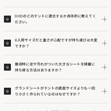
DODのどのテントに適合するか具体的に教えてく
Q
ださい。
DODのワンポールテントRX（L）などの6人用大型テン
A
トにぴったりのサイズで設計されています。適合するテ
6人用サイズだと重さが心配ですが持ち運びは大変
Q
ントと組み合わせて使用することで、地面からの湿気ガ
ですか？
ードや汚れ防止の効果を最大限に発揮します。
丈夫なポリエステル製ながら軽量に設計されており、収
A
納時もコンパクトにまとまります。荷物が多くなりがち
撤収時に泥や汚れがついた大きなシートを綺麗に
Q
なファミリーキャンプやグループキャンプでも、積載ス
持ち帰る方法はありますか？
ペースを圧迫せず楽に持ち運べます。
専用のキャリーバッグが付属しています。撤収時にシー
A
トが汚れてしまっても、バッグに入れて他の荷物や車内
グランドシートがテントの底面サイズよりも一回
Q
と分けて収納できるため、清潔な状態を保ったまま持ち
り小さく作られているのはなぜですか？
帰ることが可能です。
雨が降った際にシートがテントからはみ出していると、
A