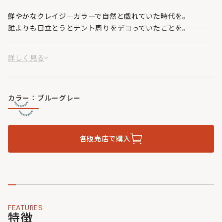
鮮やかなクレイジ―カラーで自然と戯れていた時代を。
誰よりも目立とうとテント周りをデコっていたことを。
あの頃は「飾ってなんぼ」でしたね。
詳しく見る
このアイテムも、だいたいそんな感じのためのものです。
カラー：ブルーグレー
各販売店で購入
FEATURES
特徴