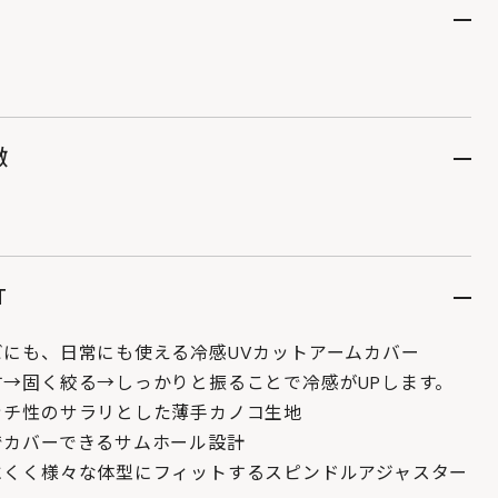
徴
T
ビにも、日常にも使える冷感UVカットアームカバー
す→固く絞る→しっかりと振ることで冷感がUPします。
ッチ性のサラリとした薄手カノコ生地
でカバーできるサムホール設計
にくく様々な体型にフィットするスピンドルアジャスター