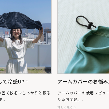
して冷感UP！
アームカバーのお悩み
利なアジャスター設計
→固く絞る→しっかりと振る
アームカバーの使用レビュ
P
り落ち問題。
用して、体温を逃がしてくれ
DODが「軽くて止まる」ス
詳しく見る