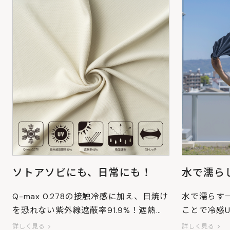
ソトアソビにも、日常にも！
水で濡ら
Q-max 0.278の接触冷感に加え、日焼け
水で濡らす
を恐れない紫外線遮蔽率91.9%！遮熱率
ことで冷感U
41%！！
気化熱を利
詳しく見る
詳しく見る