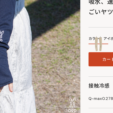
吸水、速
ごいヤ
カラー：アイ
カー
接触冷感
Q-max0.27