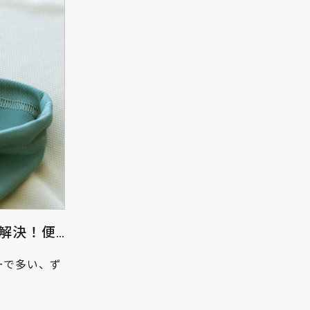
解決！便
。
ーで多い、ず
ピンドルアジ