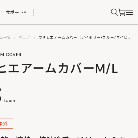
サポート
品一覧
ウェア
ウサヒエアームカバー（アイボリー/ブルー/ネイビー）FAB278-IV/BL/NV-M/L
RM COVER
ヒエアームカバーM/L
格
0
taxin
象外