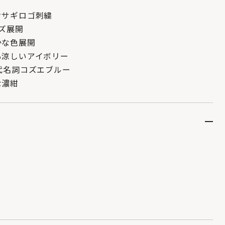
ウサギロゴ刺繍
ズ展開
かな色展開
涼しいアイボリー
代名詞コズエブルー
濃紺
り
り