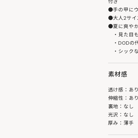
付き
●手の甲に
●大人2サイ
●夏に爽や
・見た目も
・DODの
・シックな
素材感
透け感：あ
伸縮性：あ
裏地：なし
光沢：なし
厚み：薄手