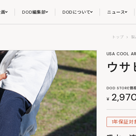
企画
DOD編集部
DODについて
ニュース
トップ
製
USA COOL A
ウサ
DOD STORE価
2,97
¥
1年保証対