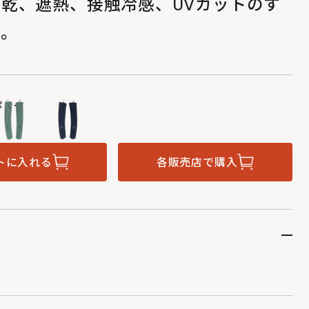
乾、遮熱、接触冷感、UVカットのす
ツ。
ボリー
トに入れる
各販売店で購入
8