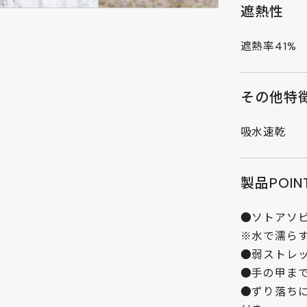
遮熱性
遮熱率41%
その他特
吸水速乾
製品POIN
●ソトアソ
※水で濡ら
●弱ストレ
●手の甲ま
●ずり落ち