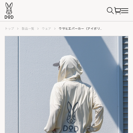
トップ
製品一覧
ウェア
ウサヒエパーカー（アイボリー/ブルー/ネイビー）FAB277-IV/BL/NV-M/L