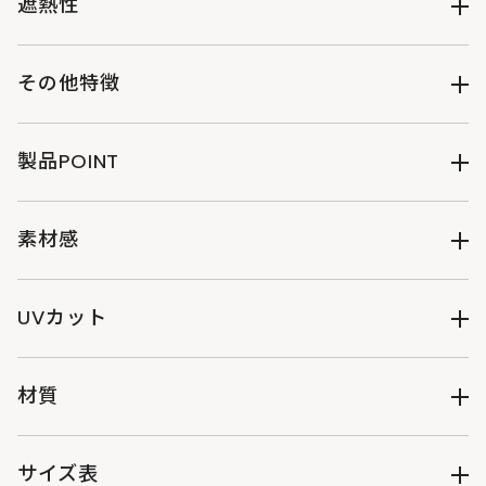
遮熱性
遮熱率41%
その他特徴
吸水速乾
製品POINT
●外遊びも日常も熱中症対策になる、冷感・UVカット パーカ
ー
素材感
※水で濡らす→固く絞る→しっかりと振ることで冷感がUPしま
す。
透け感：あり
●弱ストレッチ性のサラリとした薄手カノコ生地
伸縮性：あり
UVカット
●ドドンと大きい背面ウサギロゴデザイン
裏地：なし
●Tシャツの上から羽織れるスッキリとしたジャストめシルエ
光沢：なし
紫外線遮蔽率91.9%
ット
厚み：薄手
材質
●日差しを完全に遮る、深めのフードデザイン
●着脱しやすいドットボタン仕様
ポリエステル100%
●胸にはDODロゴプリント
サイズ表