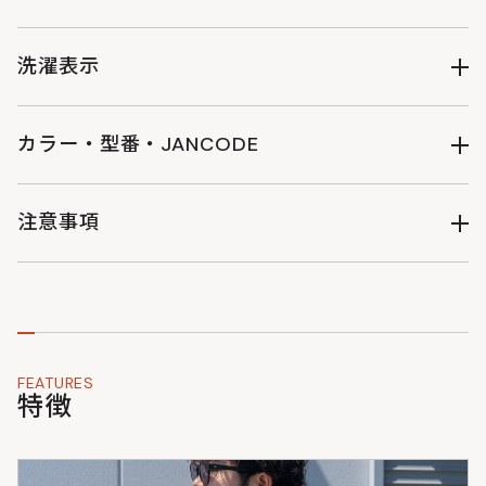
●大人2サイズ展開
●夏に爽やかな色展開
着丈
身幅
ゆき丈
・見た目も涼しいアイボリー
洗濯表示
M
50
60
75
・DODの代名詞コズエブルー
・シックな濃紺
L
55
65
88
カラー・型番・JANCODE
洗濯表示について
（単位：cm）
アイボリー : FAB277-IV-M : 4571697238114
ウェアのサイズ表記について
アイボリー : FAB277-IV-L : 4571697238121
注意事項
ブルー : FAB277-BL-M : 4571697238138
ブルー : FAB277-BL-L : 4571697238145
・製品改良のため予告なくデザイン・仕様を変更する場合があ
ネイビー : FAB277-NV-M : 4571697238152
りますのでご了承ください。
ネイビー : FAB277-NV-L : 4571697238169
・サイズ・重量などの数値には若干の個体差がございます。
・掲載写真はできる限り実物の色味に近づくように加工・調整
しておりますが、お客様がお使いのモニターの設定や天候・照
FEATURES
明の当たり具合などにより、実物の色味と異なって見えること
特徴
がございます。