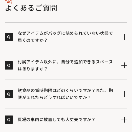
FAQ
よくあるご質問
なぜアイテムがバッグに詰められていない状態で
Q
届くのですか？
「いざという時に、何がどこにあるか分からない」を防
A
ぐためです。 お届けしたアイテムを自らの手で一つずつ
付属アイテム以外に、自分で追加できるスペース
Q
確認し、バッグへパッキングする作業そのものが、重要
はありますか？
な防災訓練になると考えています。ご自身で詰めること
で、緊急時でも迷わず中身を取り出すことができ、心の
はい、追加スペースがございます。本製品はあくまで防
A
余裕にも繋がります。
災の「基本セット」であり、ご自身の環境に合わせて必
飲食品の賞味期限はどのくらいですか？また、期
Q
要なものを適宜追加して備えていただくことを前提とし
限が切れたらどうすればいいですか？
ています。
セット内の飲食品については、賞味期限が4年以上のも
A
のを優先的に出荷しています。具体的な期限は、個々の
Q
夏場の車内に放置しても大丈夫ですか？
パッケージに記載された情報を必ず確認し、期限内に飲