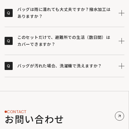
食・使用してください。最低でも半年に一度は中身を点
本製品は車載を想定した仕様ではありません。セット内
A
検し、食品の期限や衛生状態を確認することを推奨しま
には高温に強い飲食品も含まれていますが、すべての封
バッグは雨に濡れても大丈夫ですか？撥水加工は
Q
す。
入品が過酷な温度変化に対応しているわけではないた
ありますか？
※アイテムごとの製造時期の違いにより、お手元に届く
め、直射日光や高温多湿を避けた場所で保管してくださ
時点での残存期間にはバラつきがございます。あらかじ
い 。特に夏場の車内は極端な高温になりやすく、保存
軽度の雨を弾くことができますが、完全防水ではありま
A
めご了承ください。
水や食料、衛生用品の品質を損なう恐れがあるため、長
せん。車のトランクへの常備やスーツケース内のインナ
このセットだけで、避難所での生活（数日間）は
Q
期間の放置は避けてください 。
ーバッグとしての使用を想定して開発しているため、そ
カバーできますか？
のような環境で活用いただければ濡れる心配なく備える
ことが可能です。
本製品はSサイズよりも食料や衛生用品を拡充したセッ
A
トですが 、防災の「基本セット」となります。数日間の
Q
バッグが汚れた場合、洗濯機で洗えますか？
避難生活を想定する場合、本製品をベースとして、ご自
身の状況に応じた特定の必需品（常備薬、モバイルバッ
洗濯機の使用は避け、濡れた布で優しく拭き取ってくだ
A
テリー、個別の衛生用品など）を適宜追加し、自分専用
さい。 反射プリントや生地の風合いを損なう恐れがあ
のセットへアップデートしてご使用いただくことを推奨
るため、丸洗いは推奨していません。汚れがひどい場合
します 。
は、中性洗剤を薄めた液を布に含ませて叩くように汚れ
を落としてください。
CONTACT
お問い合わせ