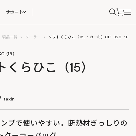
サポート
製品一覧
クーラー
ソフトくらひこ（15L・カーキ）CL1-920-KH
O (15)
トくらひこ（15）
0
taxin
ャンプで使いやすい。断熱材ぎっしりの
フトクーラーバッグ。