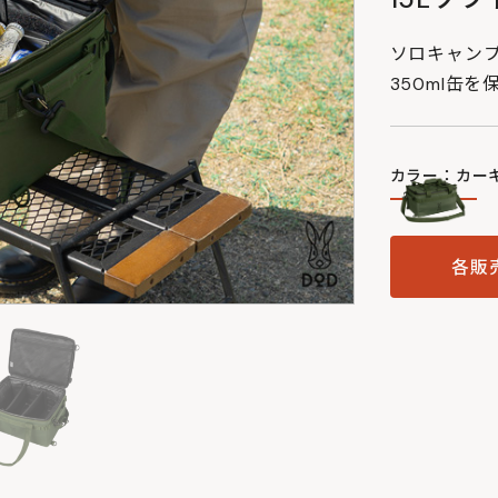
ソロキャン
350ml缶
カラー：カー
各販