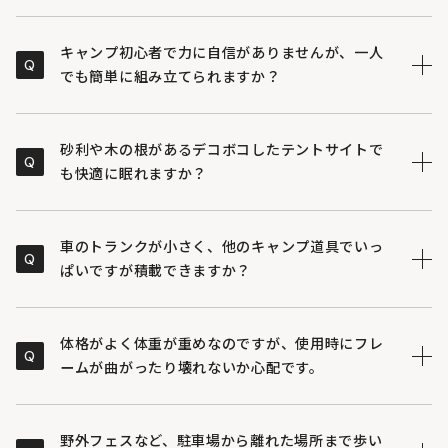
ツーリングバッグにも入りやすいコンパクトなサイズに
A
収納できるため、荷物を軽量化したいツーリングにも適
キャンプ初心者で力に自信がありませんが、一人
Q
しています。付属のキャリーバッグにはリボンが縫い付
でも簡単に組み立てられますか？
けられており、バイクへの固定もしやすい設計です。
各ポールにはショックコード（ゴムひも）が内蔵されて
A
いるため、部品の連結が直感的に行えます。脚部の取り
砂利や木の根があるデコボコしたテントサイトで
Q
付け時には、片足でポールを押さえながら押し込むこと
も快適に眠れますか？
でスムーズに組み立てや片付けが可能です。
地面から距離をとる折りたたみベッドのため、地面の凹
A
凸や冷気の影響を直接受けません。地面のコンディショ
車のトランクが小さく、他のキャンプ道具でいっ
Q
ンに左右されず、快適な睡眠環境を作ることができま
ぱいですが積載できますか？
す。
折りたたむと非常にコンパクトになる設計のため、限ら
A
れた積載スペースでも隙間に収納しやすくなっていま
体格がよく体重が重めなのですが、使用時にフレ
Q
す。荷物が多くなりがちなファミリーキャンプや、コン
ームが曲がったり壊れないか心配です。
パクトカーでのオートキャンプにも無理なく持ち出せま
す。
軽量かつ強度の高いアルミ合金をフレームに使用してお
A
り、大柄な方でも体をしっかりと支える十分な耐荷重を
野外フェスなど、駐車場から離れた場所まで歩い