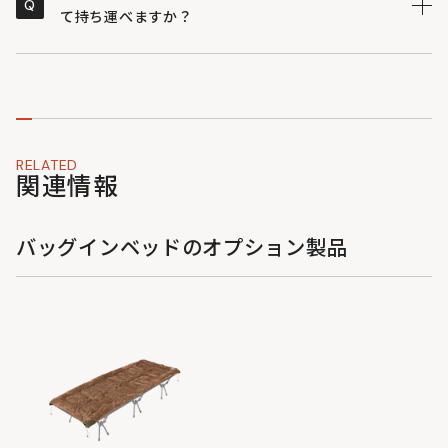
Q
備えています。就寝時も安心してお使いいただけます。
て持ち運べますか？
片手で持ち運べる軽量設計のため、大きめのザックやバ
A
ックパックに入れて背負って移動することが可能です。
収納袋はガバっと大きく開くため、現地での出し入れも
スピーディーに行えます。
RELATED
関連情報
バッグインベッドのオプション製品