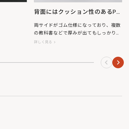
背面にはクッション性のあるPC
収納スペースを完備
両サイドがゴム仕様になっており、複数
の教科書などで厚みが出てもしっかり収
納可能です。（15インチ相当まで対
詳しく見る
応）。
※PCのサイズはメーカーによって異な
りますので、事前にご確認ください。