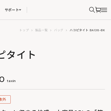
サポート
トップ
製品一覧
バッグ
ハコピタイト BA138-BK
ピタイト
00
taxin
象外