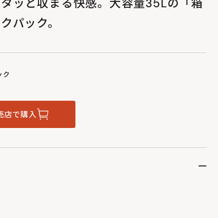
タッと収まる快感。大容量35Lの「箱
ックパック。
ック
売店で購入