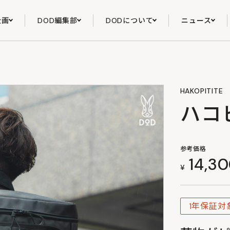
企画
DOD編集部
DODについて
ニュース
HAKOPITITE
ハコ
参考価格
14,3
¥
1年保証対