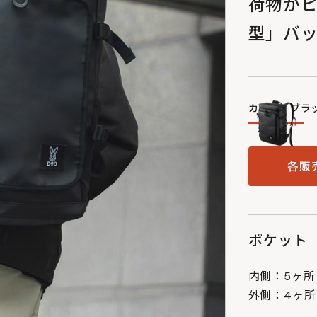
荷物がピ
型」バ
カラー：ブラ
各販
ポケット
内側：5ヶ所
外側：4ヶ所