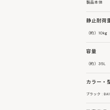
製品本体
静止耐荷
（約）10kg
容量
（約）35L
カラー・型
ブラック : BA13