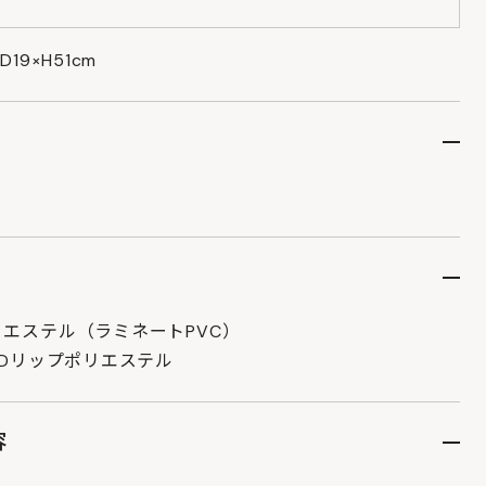
19×H51cm
エステル（ラミネートPVC）
0Dリップポリエステル
容