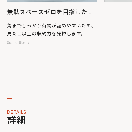
無駄スペースゼロを目指した
「ハコ」形状
角までしっかり荷物が詰めやすいため、
見た目以上の収納力を発揮します。
またしっかり自立するため、教室やオフ
詳しく見る
ィス、キャンプサイトでの荷物の出し入
れもスムーズです。
DETAILS
詳細