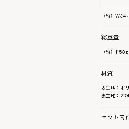
（約）W34×D
総重量
（約）1150g
材質
表生地：ポリ
裏生地：21
セット内