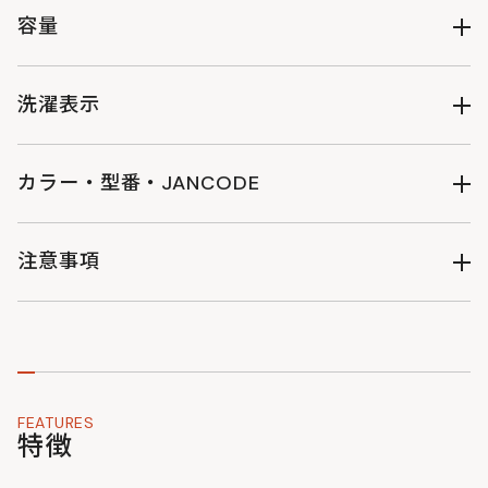
容量
（約）12L
洗濯表示
カラー・型番・JANCODE
洗濯表示について
ブラック : BA131-BK : 4571697236752
グレー : BA131-GY : 4571697236769
注意事項
・製品改良のため予告なくデザイン・仕様を変更する場合があ
りますのでご了承ください。
・サイズ・重量などの数値には若干の個体差がございます。
・掲載写真はできる限り実物の色味に近づくように加工・調整
しておりますが、お客様がお使いのモニターの設定や天候・照
FEATURES
明の当たり具合などにより、実物の色味と異なって見えること
特徴
がございます。