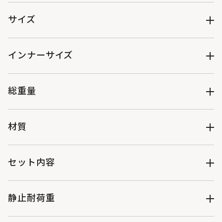
内側：1ヶ所
外側：3ヶ所
サイズ
インナーサイズ
（約）W14×D4×H14cm
総重量
（約）150g
材質
表生地：40Dナイロン
ポーチ：ポリエステル、ポリウレタン
セット内容
製品本体
静止耐荷重
（約）W30×D14×H25cm
（約）7kg