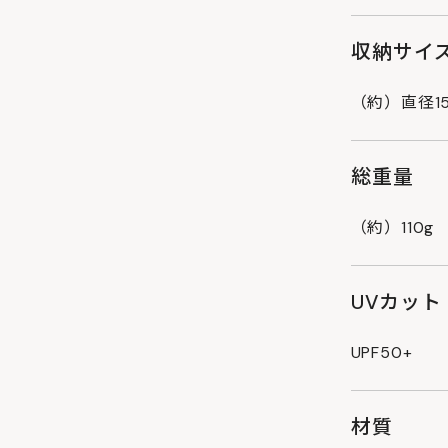
収納サイ
（約）直径1
総重量
（約）110g
UVカット
UPF50+
材質