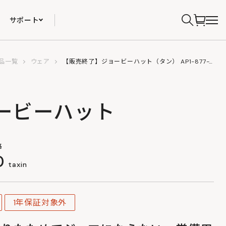
サポート
品一覧
ウェア
【販売終了】ジョービーハット（タン） AP1-877-TN
ービーハット
格
0
taxin
1年保証対象外