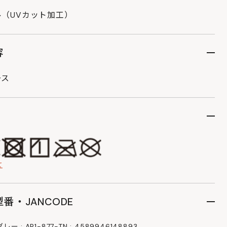
（UVカット加工）
容
ース
て
番・JANCODE
ー : AP1-877-TN : 4589946148893