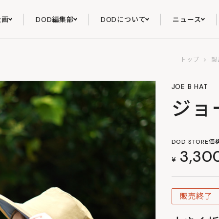
企画
DOD編集部
DODについて
ニュース
トップ
製
JOE B HAT
ジョ
DOD STORE価
3,30
¥
販売終了