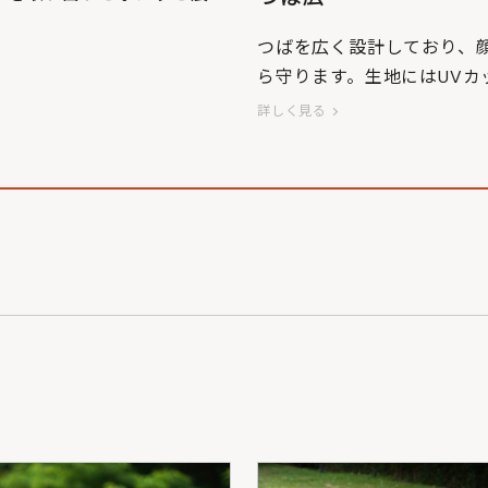
つばを広く設計しており、
-877-KHを使用していま
ら守ります。生地にはUVカ
施しています。
詳しく見る