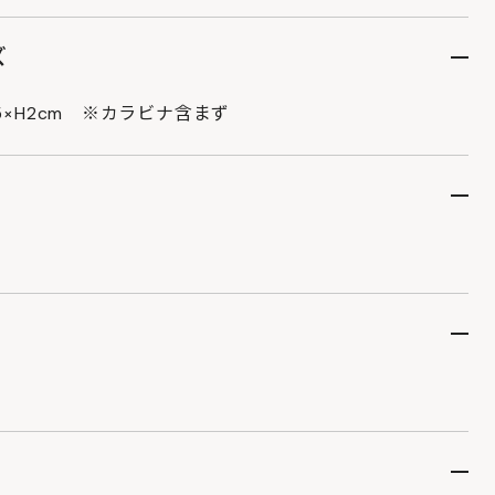
ズ
5×H2cm ※カラビナ含まず